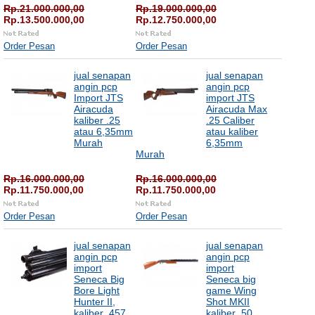
Rp.21.000.000,00
Rp.19.000.000,00
Rp.13.500.000,00
Rp.12.750.000,00
Order Pesan
Order Pesan
jual senapan
jual senapan
angin pcp
angin pcp
Import JTS
import JTS
Airacuda
Airacuda Max
kaliber .25
.25 Caliber
atau 6,35mm
atau kaliber
Murah
6,35mm
Murah
Rp.16.000.000,00
Rp.16.000.000,00
Rp.11.750.000,00
Rp.11.750.000,00
Order Pesan
Order Pesan
jual senapan
jual senapan
angin pcp
angin pcp
import
import
Seneca Big
Seneca big
Bore Light
game Wing
Hunter II,
Shot MKII
kaliber .457
kaliber .50