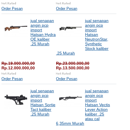
Order Pesan
Order Pesan
jual senapan
jual senapan
angin pcp
angin pcp
import
import
Hatsan Hydra
Hatsan
QE kaliber
NeutronStar,
.25 Murah
Synthetic
Stock kaliber
.25 Murah
Rp.19.000.000,00
Rp.23.000.000,00
Rp.12.000.000,00
Rp.13.500.000,00
Order Pesan
Order Pesan
jual senapan
jual senapan
angin pcp
angin pcp
import
import
Hatsan Sortie
Hatsan Vectis
Tact kaliber
Lever Action
.25 Murah
kaliber .25
atau cal
6,35mm Murah