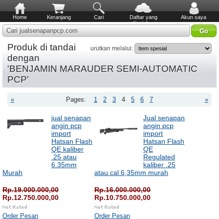
Home
Keranjang
Cari
Daftar yang
Akun saya
diinginkan
Cari jualsenapanpcp.com
Produk di tandai
urutkan melalui:
dengan
'BENJAMIN MARAUDER SEMI-AUTOMATIC
PCP'
«
Pages:
1
2
3
4
5
6
7
»
jual senapan
Jual senapan
angin pcp
angin pcp
import
import
Hatsan Flash
Hatsan Flash
QE kaliber
QE
.25 atau
Regulated
6.35mm
kaliber .25
Murah
atau cal 6,35mm murah
Rp.19.000.000,00
Rp.16.000.000,00
Rp.12.750.000,00
Rp.10.750.000,00
Order Pesan
Order Pesan