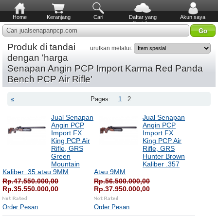
Home
Keranjang
Cari
Daftar yang
Akun saya
diinginkan
Cari jualsenapanpcp.com
Produk di tandai
urutkan melalui:
dengan 'harga
Senapan Angin PCP Import Karma Red Panda
Bench PCP Air Rifle'
«
Pages:
1
2
Jual Senapan
Jual Senapan
Angin PCP
Angin PCP
Import FX
Import FX
King PCP Air
King PCP Air
Rifle, GRS
Rifle, GRS
Green
Hunter Brown
Mountain
Kaliber .357
Kaliber .35 atau 9MM
Atau 9MM
Rp.47.550.000,00
Rp.56.500.000,00
Rp.35.550.000,00
Rp.37.950.000,00
Order Pesan
Order Pesan