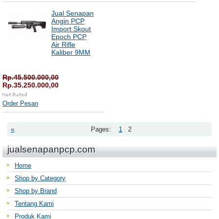
Jual Senapan
Angin PCP
Import Skout
Epoch PCP
Air Rifle
Kaliber 9MM
Rp.45.500.000,00
Rp.35.250.000,00
Order Pesan
«
Pages:
1
2
jualsenapanpcp.com
Home
Shop by Category
Shop by Brand
Tentang Kami
Produk Kami