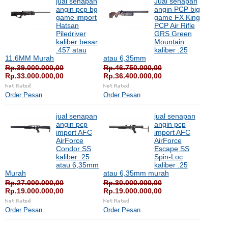
jual senapan
Jual senapan
angin pcp bg
angin PCP big
game import
game FX King
Hatsan
PCP Air Rifle
Piledriver
GRS Green
kaliber besar
Mountain
.457 atau
kaliber .25
11.6MM Murah
atau 6,35mm
Rp.39.000.000,00
Rp.46.750.000,00
Rp.33.000.000,00
Rp.36.400.000,00
Order Pesan
Order Pesan
jual senapan
jual senapan
angin pcp
angin pcp
import AFC
import AFC
AirForce
AirForce
Condor SS
Escape SS
kaliber .25
Spin-Loc
atau 6,35mm
kaliber .25
Murah
atau 6,35mm murah
Rp.27.000.000,00
Rp.30.000.000,00
Rp.19.000.000,00
Rp.19.000.000,00
Order Pesan
Order Pesan