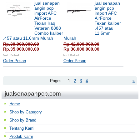
jual senapan
jual senapan
angin pcp
angin pcp
import AFC
import AFC
AirForce
AirForce
Texan Iraq
Texan kaliber
Veteran 8888
.457 atau
Combo kaliber
11,6mm
.457 atau 11,6mm Murah
Murah
Rp.39.000.000,00
Rp.42.000.000,00
Rp.35.000.000,00
Rp.36.000.000,00
Order Pesan
Order Pesan
Pages:
1
2
3
4
»
jualsenapanpcp.com
Home
Shop by Category
Shop by Brand
Tentang Kami
Produk Kami