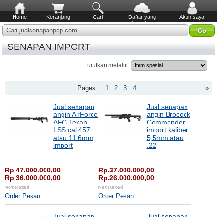
Home
Keranjang
Cari
Daftar yang
Akun saya
diinginkan
Cari jualsenapanpcp.com
SENAPAN IMPORT
urutkan melalui:
Pages:
1
2
3
4
»
Jual senapan
Jual senapan
angin AirForce
angin Brocock
AFC Texan
Commander
LSS cal 457
import kaliber
atau 11.6mm
5,5mm atau
import
.22
Rp.47.000.000,00
Rp.37.000.000,00
Rp.36.000.000,00
Rp.26.000.000,00
Order Pesan
Order Pesan
Jual senapan
Jual senapan