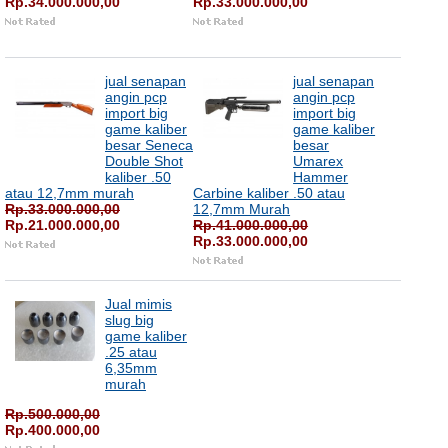
Rp.34.000.000,00
Rp.33.000.000,00
jual senapan
jual senapan
angin pcp
angin pcp
import big
import big
game kaliber
game kaliber
besar Seneca
besar
Double Shot
Umarex
kaliber .50
Hammer
atau 12,7mm murah
Carbine kaliber .50 atau
Rp.33.000.000,00
12,7mm Murah
Rp.21.000.000,00
Rp.41.000.000,00
Rp.33.000.000,00
Jual mimis
slug big
game kaliber
.25 atau
6,35mm
murah
Rp.500.000,00
Rp.400.000,00