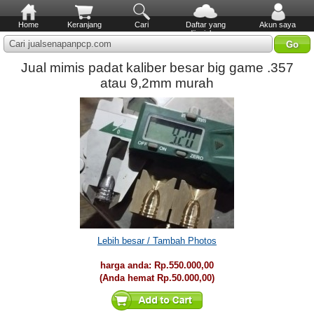
Home
Keranjang
Cari
Daftar yang
Akun saya
diinginkan
Cari jualsenapanpcp.com
Jual mimis padat kaliber besar big game .357
atau 9,2mm murah
Lebih besar / Tambah Photos
harga anda:
Rp.550.000,00
(Anda hemat
Rp.50.000,00
)