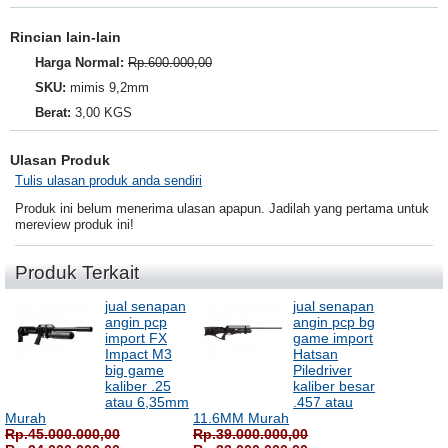
Rincian lain-lain
Harga Normal:
Rp.600.000,00
SKU:
mimis 9,2mm
Berat:
3,00 KGS
Ulasan Produk
Tulis ulasan produk anda sendiri
Produk ini belum menerima ulasan apapun. Jadilah yang pertama untuk
mereview produk ini!
Produk Terkait
jual senapan
jual senapan
angin pcp
angin pcp bg
import FX
game import
Impact M3
Hatsan
big game
Piledriver
kaliber .25
kaliber besar
atau 6,35mm
.457 atau
Murah
11.6MM Murah
Rp.45.000.000,00
Rp.39.000.000,00