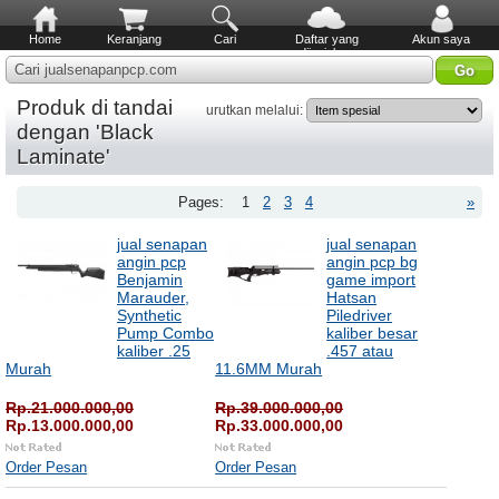
Home
Keranjang
Cari
Daftar yang
Akun saya
diinginkan
Cari jualsenapanpcp.com
Produk di tandai
urutkan melalui:
dengan 'Black
Laminate'
Pages:
1
2
3
4
»
jual senapan
jual senapan
angin pcp
angin pcp bg
Benjamin
game import
Marauder,
Hatsan
Synthetic
Piledriver
Pump Combo
kaliber besar
kaliber .25
.457 atau
Murah
11.6MM Murah
Rp.21.000.000,00
Rp.39.000.000,00
Rp.13.000.000,00
Rp.33.000.000,00
Order Pesan
Order Pesan