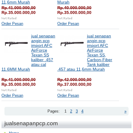
11,6mm Murah
Murah
Rp.41.000.000,00
Rp.40.000.000,00
Rp.35.000.000,00
Rp.35.000.000,00
Order Pesan
Order Pesan
jual senapan
jual senapan
angin pcp
angin pcp
import AFC
import AFC
AirForce
AirForce
Texan SS
Texan SS,
kaliber .457
Carbon-Fiber
atau cal
Tank kaliber
11.6MM Murah
.457 atau 11,6mm Murah
Rp.41.000.000,00
Rp.42.000.000,00
Rp.35.000.000,00
Rp.37.000.000,00
Order Pesan
Order Pesan
Pages:
1
2
3
4
»
jualsenapanpcp.com