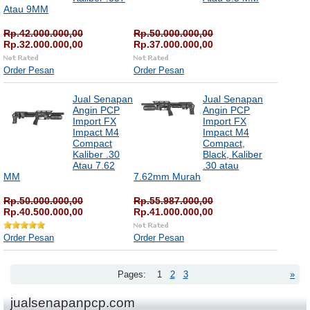
Atau 9MM
Rp.42.000.000,00
Rp.50.000.000,00
Rp.32.000.000,00
Rp.37.000.000,00
Order Pesan
Order Pesan
Jual Senapan
Jual Senapan
Angin PCP
Angin PCP
Import FX
Import FX
Impact M4
Impact M4
Compact
Compact,
Kaliber .30
Black, Kaliber
Atau 7.62
.30 atau
MM
7.62mm Murah
Rp.50.000.000,00
Rp.55.987.000,00
Rp.40.500.000,00
Rp.41.000.000,00
Order Pesan
Order Pesan
Pages:
1
2
3
»
jualsenapanpcp.com