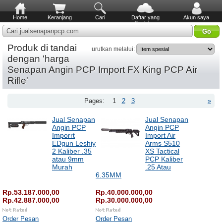
Home
Keranjang
Cari
Daftar yang
Akun saya
diinginkan
Cari jualsenapanpcp.com
Produk di tandai
urutkan melalui:
dengan 'harga
Senapan Angin PCP Import FX King PCP Air
Rifle'
Pages:
1
2
3
»
Jual Senapan
Jual Senapan
Angin PCP
Angin PCP
Imporrt
Import Air
EDgun Leshiy
Arms S510
2 Kaliber .35
XS Tactical
atau 9mm
PCP Kaliber
Murah
.25 Atau
6.35MM
Rp.53.187.000,00
Rp.40.000.000,00
Rp.42.887.000,00
Rp.30.000.000,00
Order Pesan
Order Pesan