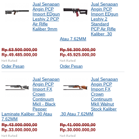
Jual Senapan
Jual Senapan
Angin PCP
Angin PCP
Import EDgun
Import EDgun
Leshiy 2 PCP
Leshiy 2
Air Rifle
Standard
Kaliber 9mm
PCP Air Rifle
Kaliber .30
Atau 7.62MM
Rp.63.500.000,00
Rp.56.300.000,00
Rp.49.485.000,00
Rp.45.925.000,00
Order Pesan
Order Pesan
Jual Senapan
Jual Senapan
Angin PCP
Angin PCP
Import FX
Import FX
Crown
Crown
Continuum
Continuum
MkII - Black
MkII Walnut
Pepper
Stock Kaliber
Laminate Kaliber .30 Atau
.30 Atau 7.62MM
7.62MM
Rp.43.000.000,00
Rp.41.000.000,00
Rp.33.000.000,00
Rp.30.000.000,00