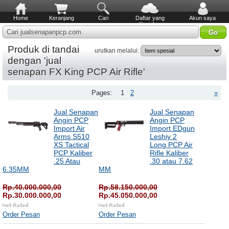
Home
Keranjang
Cari
Daftar yang
Akun saya
diinginkan
Cari jualsenapanpcp.com
Produk di tandai
urutkan melalui:
dengan 'jual
senapan FX King PCP Air Rifle'
Pages:
1
2
»
Jual Senapan
Jual Senapan
Angin PCP
Angin PCP
Import Air
Import EDgun
Arms S510
Leshiy 2
XS Tactical
Long PCP Air
PCP Kaliber
Rifle Kaliber
.25 Atau
.30 atau 7.62
6.35MM
MM
Rp.40.000.000,00
Rp.58.150.000,00
Rp.30.000.000,00
Rp.45.050.000,00
Order Pesan
Order Pesan