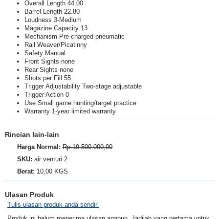
Overall Length
44.00
Barrel Length
22.80
Loudness
3-Medium
Magazine Capacity
13
Mechanism
Pre-charged pneumatic
Rail
Weaver/Picatinny
Safety
Manual
Front Sights
none
Rear Sights
none
Shots per Fill
55
Trigger Adjustability
Two-stage adjustable
Trigger Action
0
Use
Small game hunting/target practice
Warranty
1-year limited warranty
Rincian lain-lain
Harga Normal:
Rp.19.500.000,00
SKU:
air venturi 2
Berat:
10,00 KGS
Ulasan Produk
Tulis ulasan produk anda sendiri
Produk ini belum menerima ulasan apapun. Jadilah yang pertama untuk