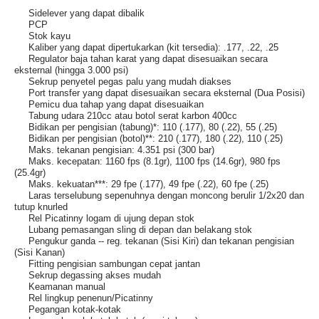
Sidelever yang dapat dibalik
PCP
Stok kayu
Kaliber yang dapat dipertukarkan (kit tersedia): .177, .22, .25
Regulator baja tahan karat yang dapat disesuaikan secara
eksternal (hingga 3.000 psi)
Sekrup penyetel pegas palu yang mudah diakses
Port transfer yang dapat disesuaikan secara eksternal (Dua Posisi)
Pemicu dua tahap yang dapat disesuaikan
Tabung udara 210cc atau botol serat karbon 400cc
Bidikan per pengisian (tabung)*: 110 (.177), 80 (.22), 55 (.25)
Bidikan per pengisian (botol)**: 210 (.177), 180 (.22), 110 (.25)
Maks. tekanan pengisian: 4.351 psi (300 bar)
Maks. kecepatan: 1160 fps (8.1gr), 1100 fps (14.6gr), 980 fps
(25.4gr)
Maks. kekuatan***: 29 fpe (.177), 49 fpe (.22), 60 fpe (.25)
Laras terselubung sepenuhnya dengan moncong berulir 1/2x20 dan
tutup knurled
Rel Picatinny logam di ujung depan stok
Lubang pemasangan sling di depan dan belakang stok
Pengukur ganda -- reg. tekanan (Sisi Kiri) dan tekanan pengisian
(Sisi Kanan)
Fitting pengisian sambungan cepat jantan
Sekrup degassing akses mudah
Keamanan manual
Rel lingkup penenun/Picatinny
Pegangan kotak-kotak