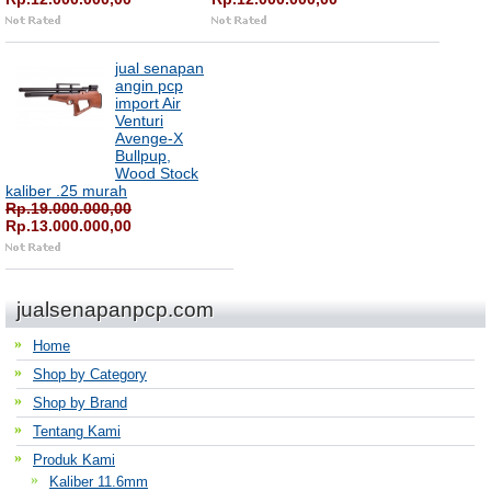
jual senapan
angin pcp
import Air
Venturi
Avenge-X
Bullpup,
Wood Stock
kaliber .25 murah
Rp.19.000.000,00
Rp.13.000.000,00
jualsenapanpcp.com
Home
Shop by Category
Shop by Brand
Tentang Kami
Produk Kami
Kaliber 11.6mm