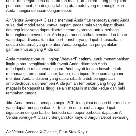
untuk mencegah debu dan kotoran masuk ke dalam fitting pengisian
pemutus cepat pria di ujung tabung atau botol yang memungkinkan
Anda mengisi senapan dengan cepat.
Air Venturi Avenge-X Classic memberi Anda fitur tepercaya yang Anda
sukai dari model sebelumnya, seperti pegas palu yang dapat disetel
dan regulator yang dapat disetel secara eksternal untuk berbagai
kemungkinan penyetelan. Anda juga mendapatkan pemicu dua tahap
yang dapat disesuaikan dan port transfer yang dapat disesuaikan
secara eksternal yang memberi Anda pengalaman pengambilan
gambar khusus yang Anda cari.
Anda mendapatkan rel lingkup Weaver/Picatinny untuk menambahkan
lingkup atau penglihatan titik favorit Anda, ditambah Anda
mendapatkan rel aksesori logam Picatinny di lengan bawah untuk
memasang item seperti laser, lampu, dan bipod. Senapan angin ini
memberi Anda sidelever yang dapat dibalik untuk penggunaan
ambidextrous, dan memberi Anda jumlah tembakan yang tinggi dan
magasin berkapasitas tinggi selain magasin standar kedua dan baki
tembakan tunggal.
Jika Anda mencari senapan angin PCP teregulasi dengan fitur modular
yang dapat menggunakan kit terpisah untuk diubah agar dapat
digunakan dengan kaliber berbeda dan popor berbeda, dapatkan Air
Venturi Avenge-X Classic dengan stok kayu di Airgun Depot sekarang.
Air Venturi Avenge-X Classic, Fitur Stok Kayu: