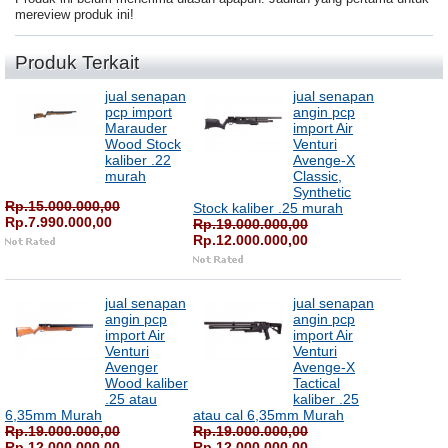
mereview produk ini!
Produk Terkait
jual senapan
jual senapan
pcp import
angin pcp
Marauder
import Air
Wood Stock
Venturi
kaliber .22
Avenge-X
murah
Classic,
Synthetic
Rp.15.000.000,00
Stock kaliber .25 murah
Rp.7.990.000,00
Rp.19.000.000,00
Rp.12.000.000,00
jual senapan
jual senapan
angin pcp
angin pcp
import Air
import Air
Venturi
Venturi
Avenger
Avenge-X
Wood kaliber
Tactical
.25 atau
kaliber .25
6,35mm Murah
atau cal 6,35mm Murah
Rp.19.000.000,00
Rp.19.000.000,00
Rp.12.000.000,00
Rp.12.000.000,00