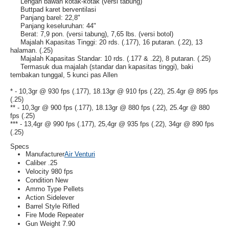
Lengan bawah kotak-kotak (versi tabung)
Buttpad karet berventilasi
Panjang barel: 22,8"
Panjang keseluruhan: 44"
Berat: 7,9 pon. (versi tabung), 7,65 lbs. (versi botol)
Majalah Kapasitas Tinggi: 20 rds. (.177), 16 putaran. (.22), 13
halaman. (.25)
Majalah Kapasitas Standar: 10 rds. (.177 & .22), 8 putaran. (.25)
Termasuk dua majalah (standar dan kapasitas tinggi), baki
tembakan tunggal, 5 kunci pas Allen
* - 10,3gr @ 930 fps (.177), 18.13gr @ 910 fps (.22), 25.4gr @ 895 fps
(.25)
** - 10,3gr @ 900 fps (.177), 18.13gr @ 880 fps (.22), 25.4gr @ 880
fps (.25)
*** - 13,4gr @ 990 fps (.177), 25,4gr @ 935 fps (.22), 34gr @ 890 fps
(.25)
Specs
Manufacturer
Air Venturi
Caliber
.25
Velocity
980 fps
Condition
New
Ammo Type
Pellets
Action
Sidelever
Barrel Style
Rifled
Fire Mode
Repeater
Gun Weight
7.90