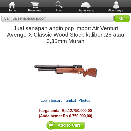
Home
Keranjang
Cari
Daftar yang
Akun saya
diinginkan
Cari jualsenapanpcp.com
Jual senapan angin pcp import Air Venturi
Avenge-X Classic Wood Stock kaliber .25 atau
6,35mm Murah
Lebih besar / Tambah Photos
harga anda:
Rp.12.750.000,00
(Anda hemat
Rp.6.750.000,00
)