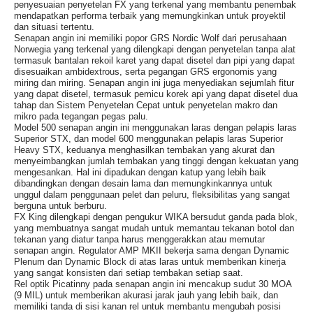
penyesuaian penyetelan FX yang terkenal yang membantu penembak
mendapatkan performa terbaik yang memungkinkan untuk proyektil
dan situasi tertentu.
Senapan angin ini memiliki popor GRS Nordic Wolf dari perusahaan
Norwegia yang terkenal yang dilengkapi dengan penyetelan tanpa alat
termasuk bantalan rekoil karet yang dapat disetel dan pipi yang dapat
disesuaikan ambidextrous, serta pegangan GRS ergonomis yang
miring dan miring. Senapan angin ini juga menyediakan sejumlah fitur
yang dapat disetel, termasuk pemicu korek api yang dapat disetel dua
tahap dan Sistem Penyetelan Cepat untuk penyetelan makro dan
mikro pada tegangan pegas palu.
Model 500 senapan angin ini menggunakan laras dengan pelapis laras
Superior STX, dan model 600 menggunakan pelapis laras Superior
Heavy STX, keduanya menghasilkan tembakan yang akurat dan
menyeimbangkan jumlah tembakan yang tinggi dengan kekuatan yang
mengesankan. Hal ini dipadukan dengan katup yang lebih baik
dibandingkan dengan desain lama dan memungkinkannya untuk
unggul dalam penggunaan pelet dan peluru, fleksibilitas yang sangat
berguna untuk berburu.
FX King dilengkapi dengan pengukur WIKA bersudut ganda pada blok,
yang membuatnya sangat mudah untuk memantau tekanan botol dan
tekanan yang diatur tanpa harus menggerakkan atau memutar
senapan angin. Regulator AMP MKII bekerja sama dengan Dynamic
Plenum dan Dynamic Block di atas laras untuk memberikan kinerja
yang sangat konsisten dari setiap tembakan setiap saat.
Rel optik Picatinny pada senapan angin ini mencakup sudut 30 MOA
(9 MIL) untuk memberikan akurasi jarak jauh yang lebih baik, dan
memiliki tanda di sisi kanan rel untuk membantu mengubah posisi