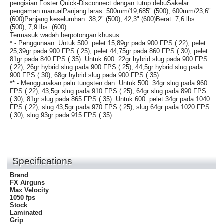
pengisian Foster Quick-Disconnect dengan tutup debuSakelar
pengaman manualPanjang laras: 500mm/19,685" (500), 600mm/23,6"
(600)Panjang keseluruhan: 38,2" (500), 42,3" (600)Berat: 7,6 lbs.
(500), 7,9 lbs. (600)
Termasuk wadah berpotongan khusus
* - Penggunaan: Untuk 500: pelet 15,89gr pada 900 FPS (.22), pelet
25,39gr pada 900 FPS (.25), pelet 44,75gr pada 860 FPS (.30), pelet
81gr pada 840 FPS (.35). Untuk 600: 22gr hybrid slug pada 900 FPS
(.22), 26gr hybrid slug pada 900 FPS (.25), 44,5gr hybrid slug pada
900 FPS (.30), 68gr hybrid slug pada 900 FPS (.35)
** - Menggunakan palu tungsten dan: Untuk 500: 34gr slug pada 960
FPS (.22), 43,5gr slug pada 910 FPS (.25), 64gr slug pada 890 FPS
(.30), 81gr slug pada 865 FPS (.35). Untuk 600: pelet 34gr pada 1040
FPS (.22), slug 43,5gr pada 970 FPS (.25), slug 64gr pada 1020 FPS
(.30), slug 93gr pada 915 FPS (.35)
Specifications
Brand
FX Airguns
Max Velocity
1050 fps
Stock
Laminated
Grip