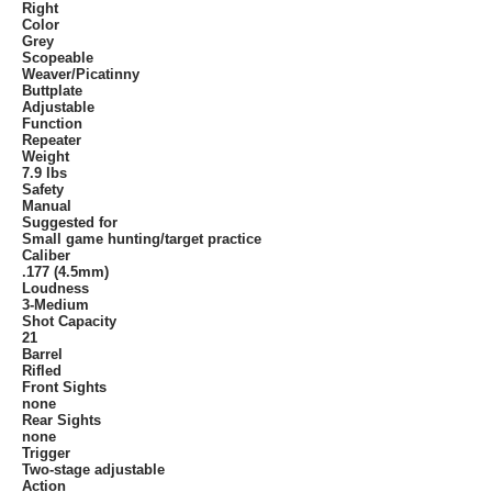
Right
Color
Grey
Scopeable
Weaver/Picatinny
Buttplate
Adjustable
Function
Repeater
Weight
7.9 lbs
Safety
Manual
Suggested for
Small game hunting/target practice
Caliber
.177 (4.5mm)
Loudness
3-Medium
Shot Capacity
21
Barrel
Rifled
Front Sights
none
Rear Sights
none
Trigger
Two-stage adjustable
Action