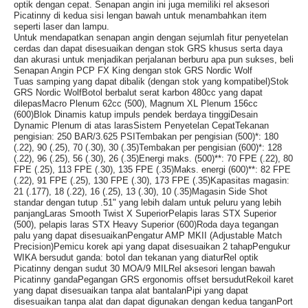
optik dengan cepat. Senapan angin ini juga memiliki rel aksesori
Picatinny di kedua sisi lengan bawah untuk menambahkan item
seperti laser dan lampu.
Untuk mendapatkan senapan angin dengan sejumlah fitur penyetelan
cerdas dan dapat disesuaikan dengan stok GRS khusus serta daya
dan akurasi untuk menjadikan perjalanan berburu apa pun sukses, beli
Senapan Angin PCP FX King dengan stok GRS Nordic Wolf
Tuas samping yang dapat dibalik (dengan stok yang kompatibel)Stok
GRS Nordic WolfBotol berbalut serat karbon 480cc yang dapat
dilepasMacro Plenum 62cc (500), Magnum XL Plenum 156cc
(600)Blok Dinamis katup impuls pendek berdaya tinggiDesain
Dynamic Plenum di atas larasSistem Penyetelan CepatTekanan
pengisian: 250 BAR/3.625 PSITembakan per pengisian (500)*: 180
(.22), 90 (.25), 70 (.30), 30 (.35)Tembakan per pengisian (600)*: 128
(.22), 96 (.25), 56 (.30), 26 (.35)Energi maks. (500)**: 70 FPE (.22), 80
FPE (.25), 113 FPE (.30), 135 FPE (.35)Maks. energi (600)**: 82 FPE
(.22), 91 FPE (.25), 130 FPE (.30), 173 FPE (.35)Kapasitas magasin:
21 (.177), 18 (.22), 16 (.25), 13 (.30), 10 (.35)Magasin Side Shot
standar dengan tutup .51" yang lebih dalam untuk peluru yang lebih
panjangLaras Smooth Twist X SuperiorPelapis laras STX Superior
(500), pelapis laras STX Heavy Superior (600)Roda daya tegangan
palu yang dapat disesuaikanPengatur AMP MKII (Adjustable Match
Precision)Pemicu korek api yang dapat disesuaikan 2 tahapPengukur
WIKA bersudut ganda: botol dan tekanan yang diaturRel optik
Picatinny dengan sudut 30 MOA/9 MILRel aksesori lengan bawah
Picatinny gandaPegangan GRS ergonomis offset bersudutRekoil karet
yang dapat disesuaikan tanpa alat bantalanPipi yang dapat
disesuaikan tanpa alat dan dapat digunakan dengan kedua tanganPort