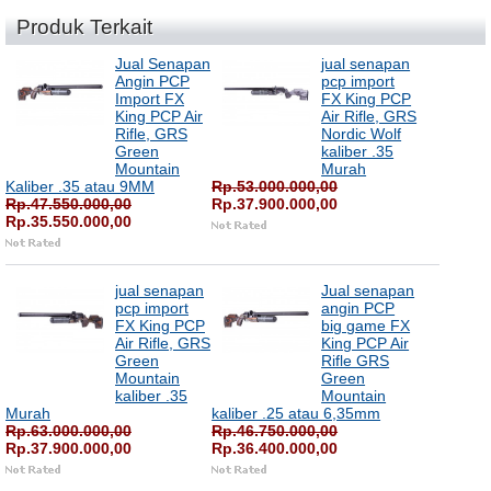
Produk Terkait
Jual Senapan
jual senapan
Angin PCP
pcp import
Import FX
FX King PCP
King PCP Air
Air Rifle, GRS
Rifle, GRS
Nordic Wolf
Green
kaliber .35
Mountain
Murah
Kaliber .35 atau 9MM
Rp.53.000.000,00
Rp.47.550.000,00
Rp.37.900.000,00
Rp.35.550.000,00
jual senapan
Jual senapan
pcp import
angin PCP
FX King PCP
big game FX
Air Rifle, GRS
King PCP Air
Green
Rifle GRS
Mountain
Green
kaliber .35
Mountain
Murah
kaliber .25 atau 6,35mm
Rp.63.000.000,00
Rp.46.750.000,00
Rp.37.900.000,00
Rp.36.400.000,00